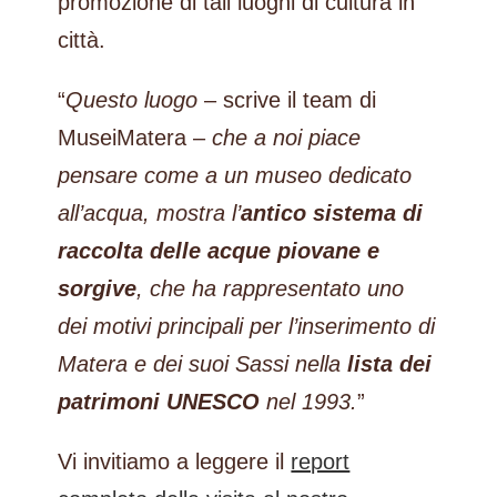
promozione di tali luoghi di cultura in
città.
“
Questo luogo
– scrive il team di
MuseiMatera –
che a noi piace
pensare come a un museo dedicato
all’acqua, mostra l’
antico sistema di
raccolta delle acque piovane e
sorgive
, che ha rappresentato uno
dei motivi principali per l’inserimento di
Matera e dei suoi Sassi nella
lista dei
patrimoni UNESCO
nel 1993.
”
Vi invitiamo a leggere il
report