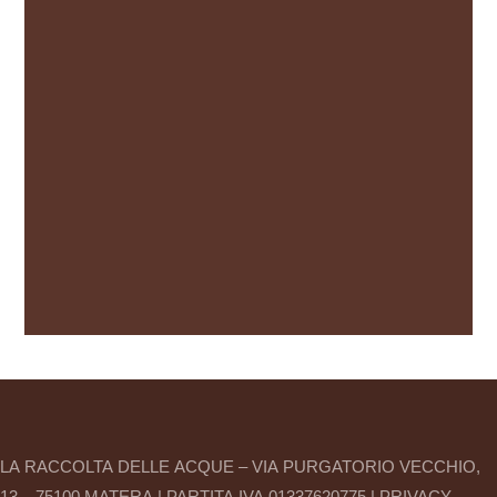
LA RACCOLTA DELLE ACQUE – VIA PURGATORIO VECCHIO,
13 – 75100 MATERA | PARTITA IVA 01337620775 |
PRIVACY